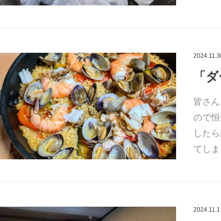
2024.11.3
「ダ
皆さん
ので恒
したら
てしま
2024.11.1