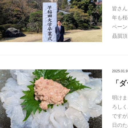
皆さん
年も桜
ペーン
贔屓頂
2025.01.9
「ダ
明けま
ろしく
ですが
日のた