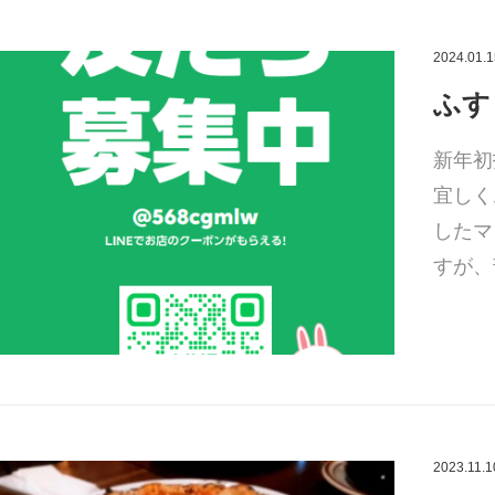
2024.01.1
ふす
新年初
宜しく
したマ
すが、
2023.11.1