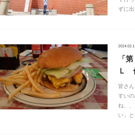
ずに出
2024.02.1
「第
Ｌ 
皆さん
すいの
ね、、
い」と