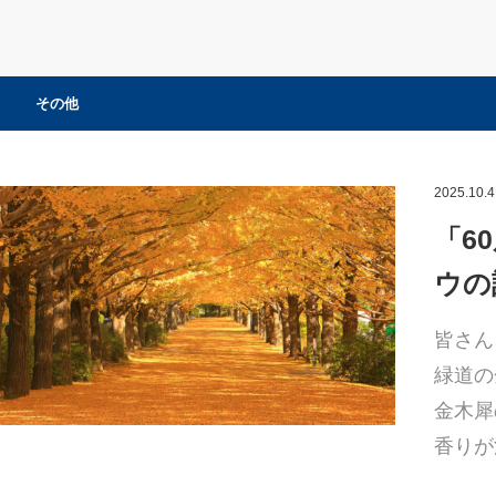
その他
2025.10.4
「6
ウの
皆さん
緑道の
金木犀
香りが