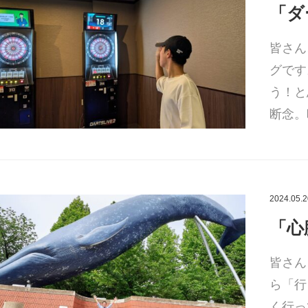
「ダ
皆さん
グです
う！と
断念。
2024.05.2
「心
皆さん
ら「行
く行っ