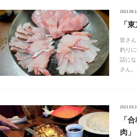
2021.09.1
「東
皆さん
釣りに
話にな
さん。
2021.03.2
「合
肉」