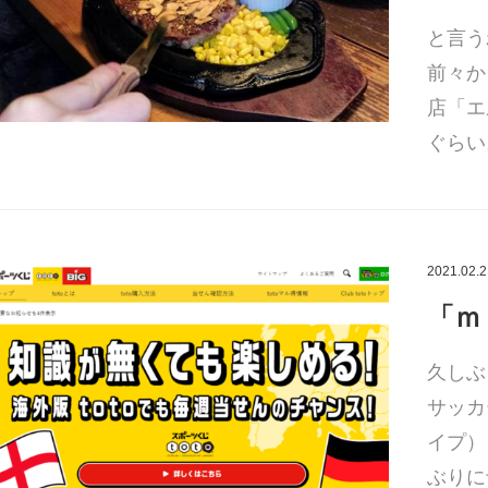
と言う
前々か
店「エ
ぐらい
2021.02.2
「ｍ
久しぶ
サッカ
イプ）
ぶりに