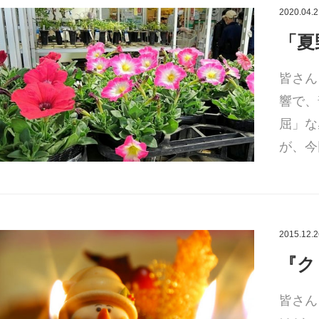
2020.04.2
「夏
皆さん
響で、
屈」な
が、今
2015.12.2
『ク
皆さん