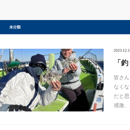
未分類
2023.12.2
「釣
皆さん
なくな
だと思
感激、