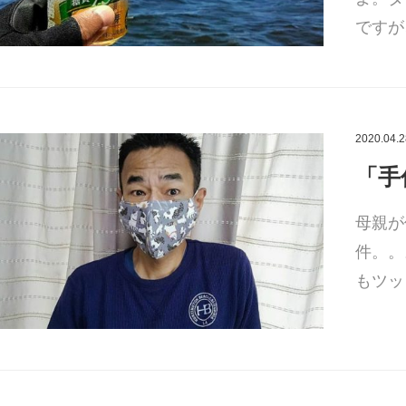
ですが
2020.04.2
「手
母親が
件。。
もツッ