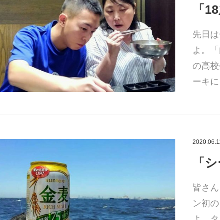
「1
先日は
よ。「
の高校
ーキに
2020.06.1
「シ
皆さん
ン初の
よ。タ