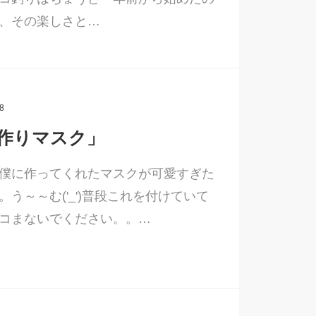
、その楽しさと…
8
作りマスク」
僕に作ってくれたマスクが可愛すぎた
。う～～む('_')普段これを付けていて
コまないでください。。…