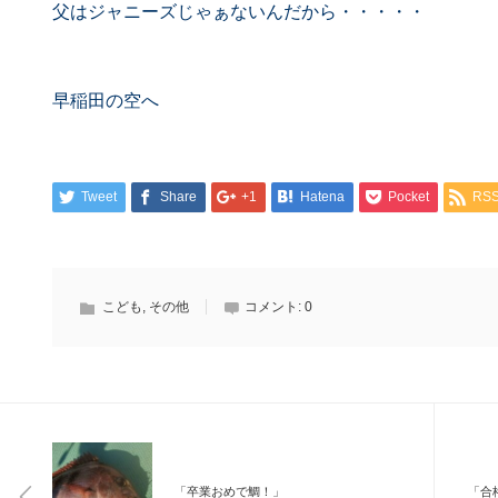
父はジャニーズじゃぁないんだから・・・・・
早稲田の空へ
Tweet
Share
+1
Hatena
Pocket
RS
こども
,
その他
コメント:
0
「卒業おめで鯛！」
「合