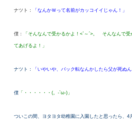
ナツト：
「なんかＷって名前がカッコイイじゃん！」
僕：
「そんなんで受かるかよ！<`～´>。 そんなんで
てあげるよ！」
ナツト：
「いやいや、バック転なんかしたら父が死ぬん
僕
「・・・・・・(。-`ω-)」
ついこの間、ヨタヨタ幼稚園に入園したと思ったら、4