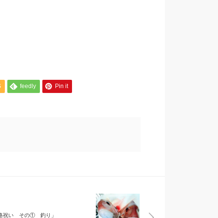
S
feedly
Pin it
格祝い その① 釣り」