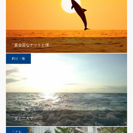
「宴会芸なナツトと僕」
釣り・海
「父と二人で」
こども