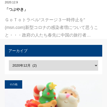
2020.12.9
「つぶやき」
ＧｏＴｏトラベル“ステージ３一時停止を”
(msn.com)新型コロナの感染者増について思うこ
と・・・政府の人たち春先に中国の旅行者…
アーカイブ
その他