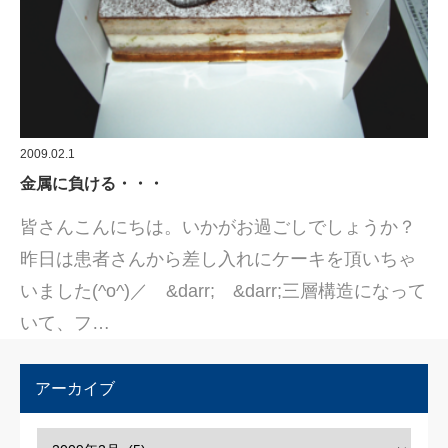
2009.02.1
金属に負ける・・・
皆さんこんにちは。いかがお過ごしでしょうか？
昨日は患者さんから差し入れにケーキを頂いちゃ
いました(^o^)／ &darr; &darr;三層構造になって
いて、フ…
アーカイブ