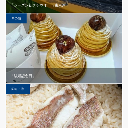
「シーズン初タチウオｉｎ東京湾」
その他
「結婚記念日」
釣り・海