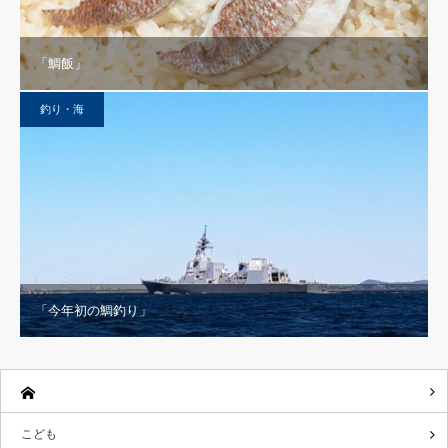
「鯛飯」
釣り・海
「今年初の鯛釣り」
こども