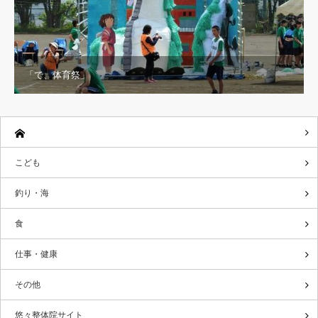
「で、体育祭」
こども
釣り・海
食
仕事・健康
その他
悠々整体院サイト