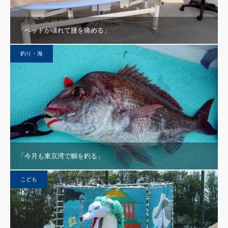
「ベッドが壊れて腰を痛める」
釣り・海
「今月も東京湾で鯛を釣る」
こども